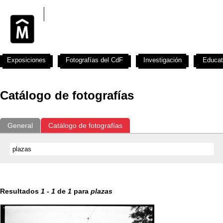
Exposiciones
Fotografías del CdF
Investigación
Educat
Catálogo de fotografías
General
Catálogo de fotografías
Resultados
1
-
1
de
1
para
plazas