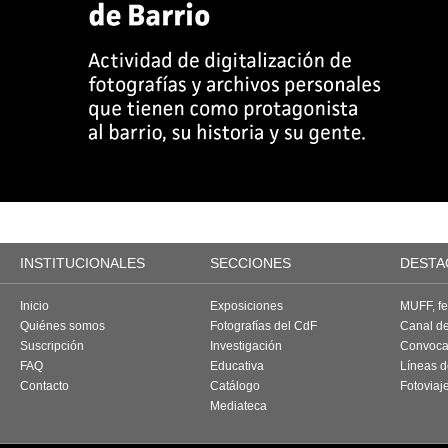
INSTITUCIONALES
SECCIONES
DESTA
Inicio
Exposiciones
MUFF, fes
Quiénes somos
Fotografías del CdF
Canal d
Suscripción
Investigación
Convoca
FAQ
Educativa
Líneas d
Contacto
Catálogo
Fotoviaj
Mediateca