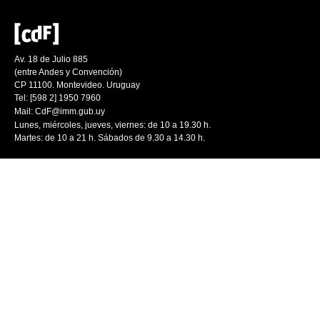
Av. 18 de Julio 885
(entre Andes y Convención)
CP 11100. Montevideo. Uruguay
Tel: [598 2] 1950 7960
Mail:
CdF@imm.gub.uy
Lunes, miércoles, jueves, viernes: de 10 a 19.30 h.
Martes: de 10 a 21 h. Sábados de 9.30 a 14.30 h.