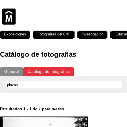
Exposiciones
Fotografías del CdF
Investigación
Educat
Catálogo de fotografías
General
Catálogo de fotografías
Resultados
1
-
1
de
1
para
plazas