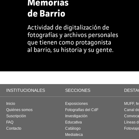
INSTITUCIONALES
SECCIONES
DESTA
Inicio
Exposiciones
MUFF, fes
Quiénes somos
Fotografías del CdF
Canal d
Suscripción
Investigación
Convoca
FAQ
Educativa
Líneas d
Contacto
Catálogo
Fotoviaj
Mediateca