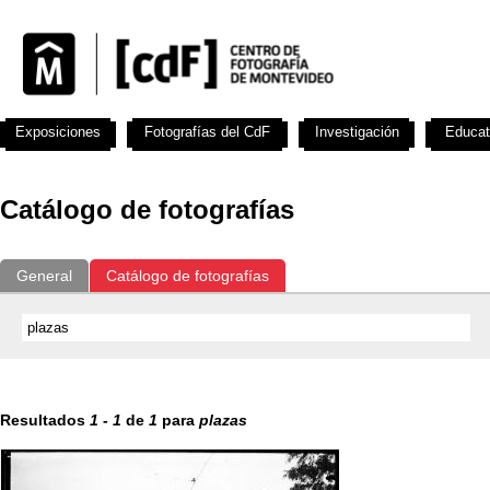
Exposiciones
Fotografías del CdF
Investigación
Educat
Catálogo de fotografías
General
Catálogo de fotografías
Resultados
1
-
1
de
1
para
plazas