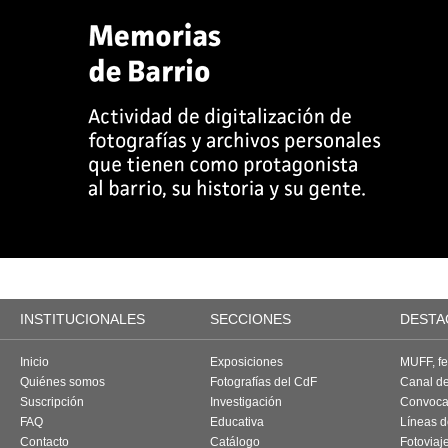
INSTITUCIONALES
SECCIONES
DESTA
Inicio
Exposiciones
MUFF, fes
Quiénes somos
Fotografías del CdF
Canal d
Suscripción
Investigación
Convoca
FAQ
Educativa
Líneas d
Contacto
Catálogo
Fotoviaj