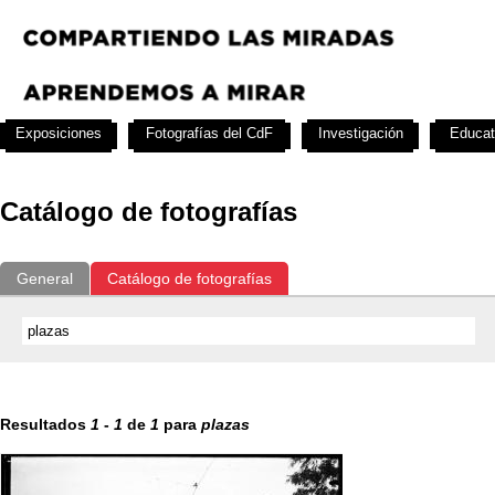
Exposiciones
Fotografías del CdF
Investigación
Educat
Catálogo de fotografías
General
Catálogo de fotografías
Resultados
1
-
1
de
1
para
plazas