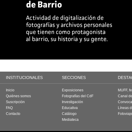
INSTITUCIONALES
SECCIONES
DESTA
Inicio
Exposiciones
MUFF, fes
Quiénes somos
Fotografías del CdF
Canal d
Suscripción
Investigación
Convoca
FAQ
Educativa
Líneas d
Contacto
Catálogo
Fotoviaj
Mediateca