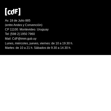
Av. 18 de Julio 885
(entre Andes y Convención)
CP 11100. Montevideo. Uruguay
Tel: [598 2] 1950 7960
Mail:
CdF@imm.gub.uy
Lunes, miércoles, jueves, viernes: de 10 a 19.30 h.
Martes: de 10 a 21 h. Sábados de 9.30 a 14.30 h.