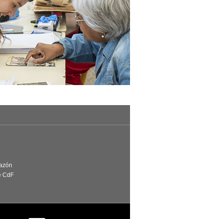
Razón
e CdF