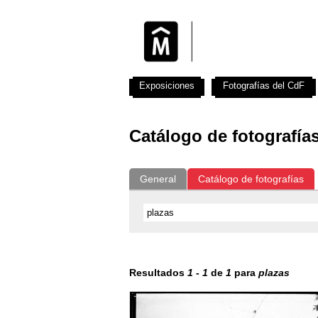
Exposiciones
Fotografías del CdF
Catálogo de fotografía
General
Catálogo de fotografías
Resultados
1
-
1
de
1
para
plazas