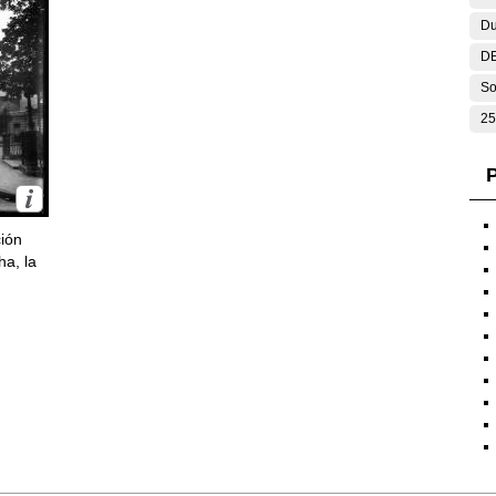
Du
DE
So
25
P
ción
ha, la