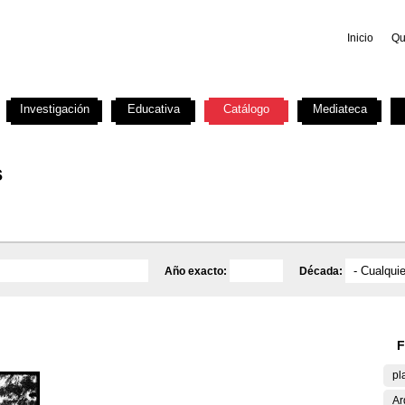
Inicio
Qu
Investigación
Educativa
Catálogo
Mediateca
s
Año exacto:
Década:
F
pl
Ar