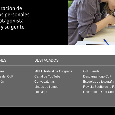
NES
DESTACADOS
nes
MUFF, festival de fotografía
CdF Tienda
as del CdF
Canal de YouTube
Descargar logo CdF
ión
Convocatorias
Escuelas de fotografía
Líneas de tiempo
Revista Sueño de la 
Fotoviaje
Recorrido 3D por Sed
a