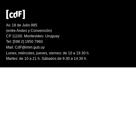
Av. 18 de Julio 885
(entre Andes y Convención)
CP 11100. Montevideo. Uruguay
Tel: [598 2] 1950 7960
Mail:
CdF@imm.gub.uy
Lunes, miércoles, jueves, viernes: de 10 a 19.30 h.
Martes: de 10 a 21 h. Sábados de 9.30 a 14.30 h.