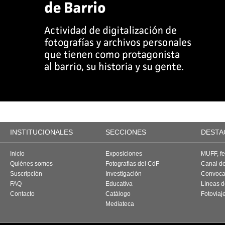
INSTITUCIONALES
SECCIONES
DESTA
Inicio
Exposiciones
MUFF, fes
Quiénes somos
Fotografías del CdF
Canal d
Suscripción
Investigación
Convoca
FAQ
Educativa
Líneas d
Contacto
Catálogo
Fotoviaj
Mediateca