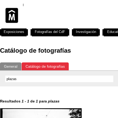
Exposiciones
Fotografías del CdF
Investigación
Educat
Catálogo de fotografías
General
Catálogo de fotografías
Resultados
1
-
1
de
1
para
plazas