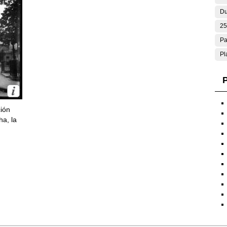
Du
25
Pa
Pl
P
ción
ha, la