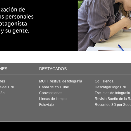
NES
DESTACADOS
nes
MUFF, festival de fotografía
CdF Tienda
as del CdF
Canal de YouTube
Descargar logo CdF
ión
Convocatorias
Escuelas de fotografía
Líneas de tiempo
Revista Sueño de la 
Fotoviaje
Recorrido 3D por Sed
a