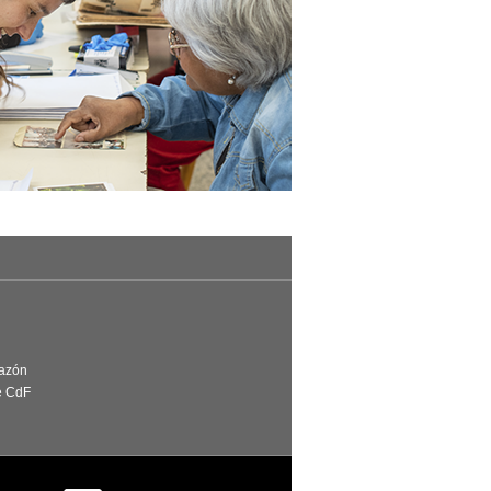
Razón
e CdF