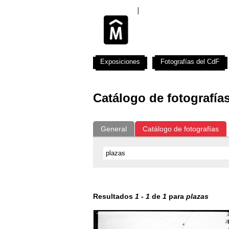
Exposiciones
Fotografías del CdF
Catálogo de fotografía
General
Catálogo de fotografías
Resultados
1
-
1
de
1
para
plazas