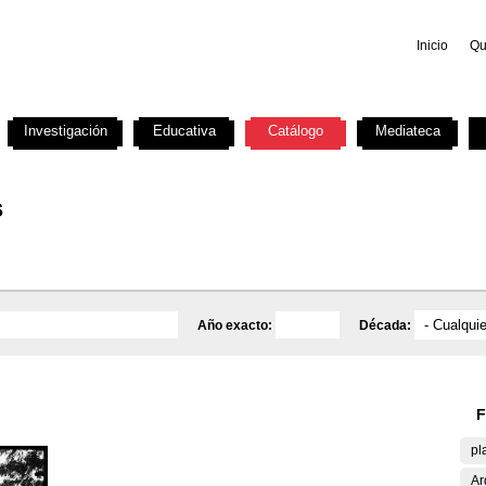
Inicio
Qu
Investigación
Educativa
Catálogo
Mediateca
s
Año exacto:
Década:
F
pl
Ar