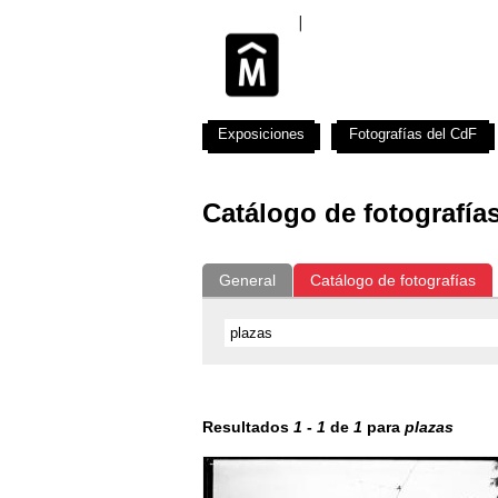
Exposiciones
Fotografías del CdF
Catálogo de fotografía
General
Catálogo de fotografías
Resultados
1
-
1
de
1
para
plazas