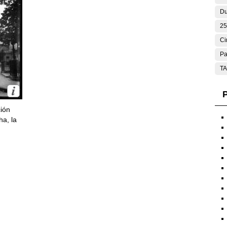
Du
25
Ci
Pa
T
P
ción
ha, la