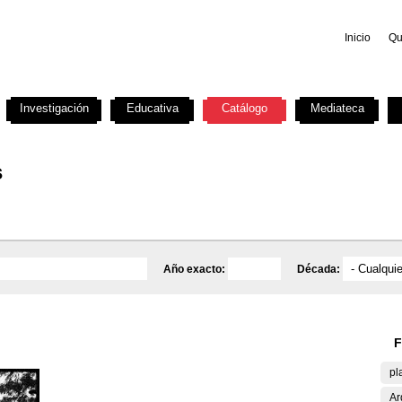
Inicio
Qu
Investigación
Educativa
Catálogo
Mediateca
s
Año exacto:
Década:
F
pl
Ar