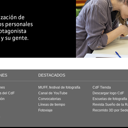
NES
DESTACADOS
nes
MUFF, festival de fotografía
CdF Tienda
as del CdF
Canal de YouTube
Descargar logo CdF
ión
Convocatorias
Escuelas de fotografía
Líneas de tiempo
Revista Sueño de la 
Fotoviaje
Recorrido 3D por Sed
a