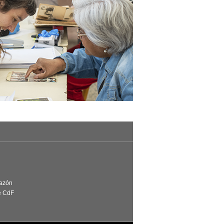
Razón
e CdF