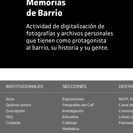
INSTITUCIONALES
SECCIONES
DESTA
Inicio
Exposiciones
MUFF, fes
Quiénes somos
Fotografías del CdF
Canal d
Suscripción
Investigación
Convoca
FAQ
Educativa
Líneas d
Contacto
Catálogo
Fotoviaj
Mediateca