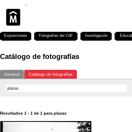
Exposiciones
Fotografías del CdF
Investigación
Educat
Catálogo de fotografías
General
Catálogo de fotografías
Resultados
1
-
1
de
1
para
plazas