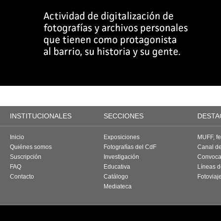
INSTITUCIONALES
SECCIONES
DESTA
Inicio
Exposiciones
MUFF, fes
Quiénes somos
Fotografías del CdF
Canal d
Suscripción
Investigación
Convoca
FAQ
Educativa
Líneas d
Contacto
Catálogo
Fotoviaj
Mediateca