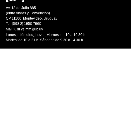
Av. 18 de Julio 885
(entre Andes y Convención)
CP 11100. Montevideo. Uruguay
Tel: [598 2] 1950 7960
Mail:
CdF@imm.gub.uy
Lunes, miércoles, jueves, viernes: de 10 a 19.30 h.
Martes: de 10 a 21 h. Sábados de 9.30 a 14.30 h.