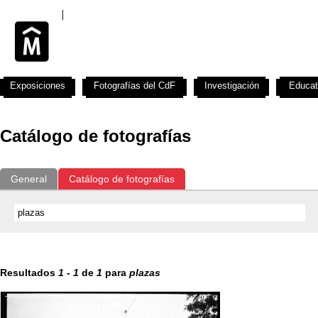
Exposiciones
Fotografías del CdF
Investigación
Educat
Catálogo de fotografías
General
Catálogo de fotografías
Resultados
1
-
1
de
1
para
plazas