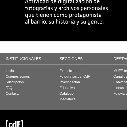
INSTITUCIONALES
SECCIONES
DESTA
Inicio
Exposiciones
MUFF, fes
Quiénes somos
Fotografías del CdF
Canal d
Suscripción
Investigación
Convoca
FAQ
Educativa
Líneas d
Contacto
Catálogo
Fotoviaj
Mediateca