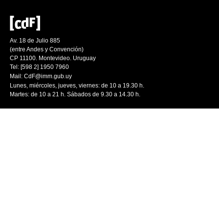
Av. 18 de Julio 885
(entre Andes y Convención)
CP 11100. Montevideo. Uruguay
Tel: [598 2] 1950 7960
Mail:
CdF@imm.gub.uy
Lunes, miércoles, jueves, viernes: de 10 a 19.30 h.
Martes: de 10 a 21 h. Sábados de 9.30 a 14.30 h.