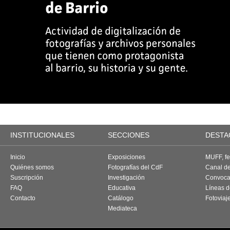
INSTITUCIONALES
SECCIONES
DESTA
Inicio
Exposiciones
MUFF, fes
Quiénes somos
Fotografías del CdF
Canal d
Suscripción
Investigación
Convoca
FAQ
Educativa
Líneas d
Contacto
Catálogo
Fotoviaj
Mediateca