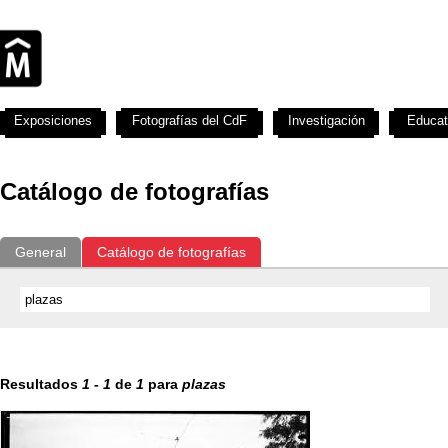
Exposiciones
Fotografías del CdF
Investigación
Educat
Catálogo de fotografías
General
Catálogo de fotografías
Resultados
1
-
1
de
1
para
plazas