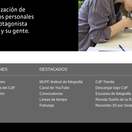
NES
DESTACADOS
nes
MUFF, festival de fotografía
CdF Tienda
as del CdF
Canal de YouTube
Descargar logo CdF
ión
Convocatorias
Escuelas de fotografía
Líneas de tiempo
Revista Sueño de la 
Fotoviaje
Recorrido 3D por Sed
a