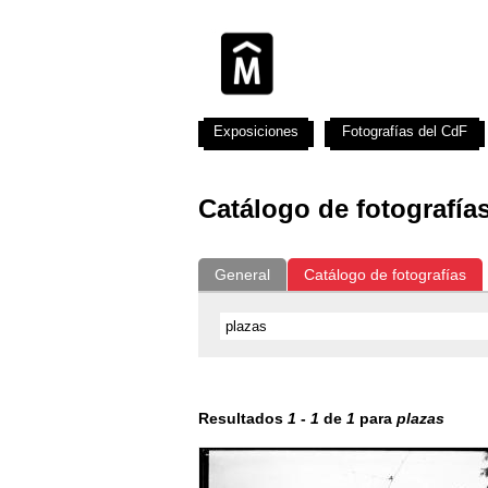
Exposiciones
Fotografías del CdF
Catálogo de fotografía
General
Catálogo de fotografías
Resultados
1
-
1
de
1
para
plazas