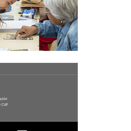
Razón
e CdF