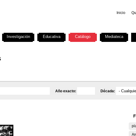
Inicio
Qu
Investigación
Educativa
Catálogo
Mediateca
s
Año exacto:
Década:
F
pl
Ar