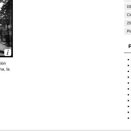
DE
Ci
25
Pl
P
ción
ha, la