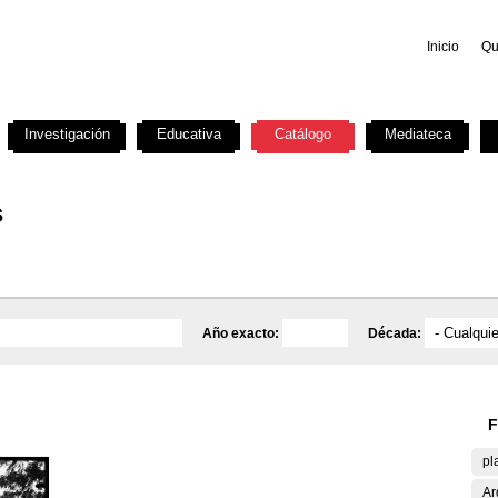
Inicio
Qu
Investigación
Educativa
Catálogo
Mediateca
s
Año exacto:
Década:
F
pl
Ar