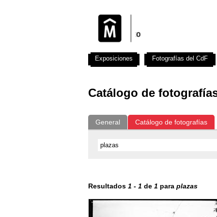
Exposiciones
Fotografías del CdF
Catálogo de fotografía
General
Catálogo de fotografías
Resultados
1
-
1
de
1
para
plazas