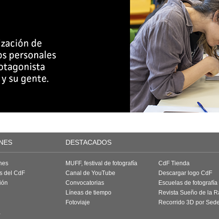
NES
DESTACADOS
nes
MUFF, festival de fotografía
CdF Tienda
as del CdF
Canal de YouTube
Descargar logo CdF
ión
Convocatorias
Escuelas de fotografía
Líneas de tiempo
Revista Sueño de la 
Fotoviaje
Recorrido 3D por Sed
a