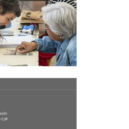
Razón
e CdF