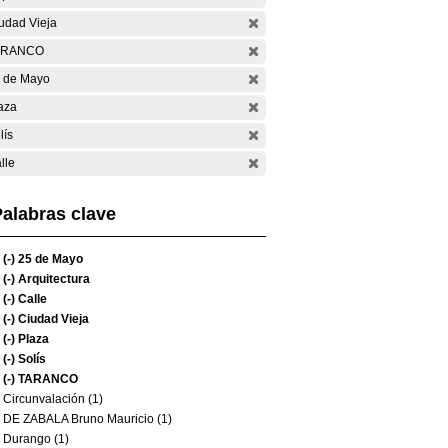
udad Vieja
ARANCO
 de Mayo
aza
lís
lle
alabras clave
(-)
25 de Mayo
(-)
Arquitectura
(-)
Calle
(-)
Ciudad Vieja
(-)
Plaza
(-)
Solís
(-)
TARANCO
Circunvalación (1)
DE ZABALA Bruno Mauricio (1)
Durango (1)