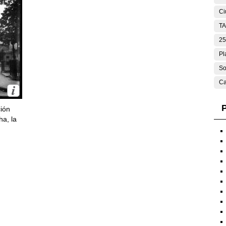
Ci
T
25
Pl
So
Ca
P
ción
ha, la