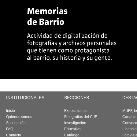
INSTITUCIONALES
SECCIONES
DESTA
Inicio
Exposiciones
MUFF, fes
Quiénes somos
Fotografías del CdF
Canal d
Suscripción
Investigación
Convoca
FAQ
Educativa
Líneas d
Contacto
Catálogo
Fotoviaj