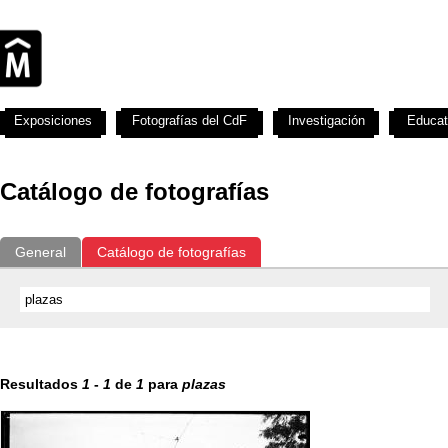
Exposiciones
Fotografías del CdF
Investigación
Educat
Catálogo de fotografías
General
Catálogo de fotografías
Resultados
1
-
1
de
1
para
plazas