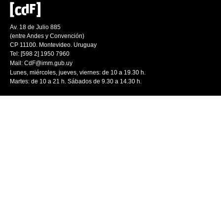
Av. 18 de Julio 885
(entre Andes y Convención)
CP 11100. Montevideo. Uruguay
Tel: [598 2] 1950 7960
Mail:
CdF@imm.gub.uy
Lunes, miércoles, jueves, viernes: de 10 a 19.30 h.
Martes: de 10 a 21 h. Sábados de 9.30 a 14.30 h.