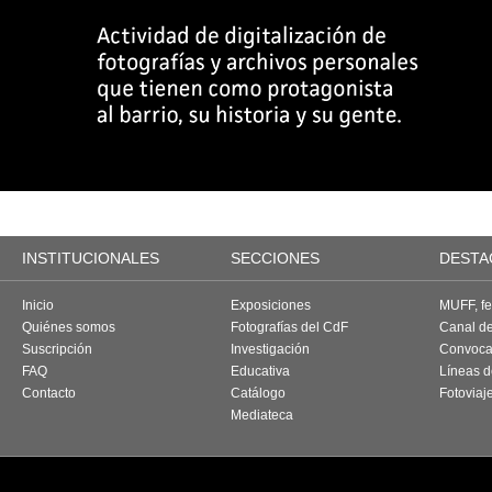
INSTITUCIONALES
SECCIONES
DESTA
Inicio
Exposiciones
MUFF, fes
Quiénes somos
Fotografías del CdF
Canal d
Suscripción
Investigación
Convoca
FAQ
Educativa
Líneas d
Contacto
Catálogo
Fotoviaj
Mediateca