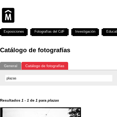
Exposiciones
Fotografías del CdF
Investigación
Educat
Catálogo de fotografías
General
Catálogo de fotografías
Resultados
1
-
1
de
1
para
plazas