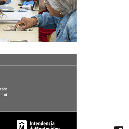
Razón
e CdF