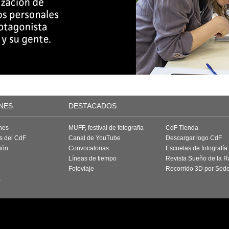
NES
DESTACADOS
nes
MUFF, festival de fotografía
CdF Tienda
as del CdF
Canal de YouTube
Descargar logo CdF
ión
Convocatorias
Escuelas de fotografía
Líneas de tiempo
Revista Sueño de la 
Fotoviaje
Recorrido 3D por Sed
a