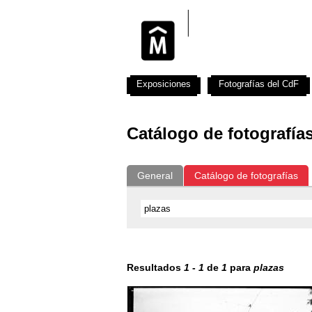
Exposiciones
Fotografías del CdF
Catálogo de fotografía
General
Catálogo de fotografías
Resultados
1
-
1
de
1
para
plazas