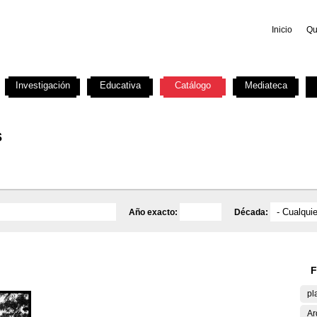
Inicio
Qu
Investigación
Educativa
Catálogo
Mediateca
s
Año exacto:
Década:
F
pl
Ar