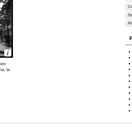
Ci
So
Pl
P
ción
ha, la