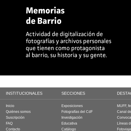
INSTITUCIONALES
SECCIONES
DESTA
Inicio
Exposiciones
MUFF, fes
Quiénes somos
Fotografías del CdF
Canal d
Suscripción
Investigación
Convoca
FAQ
Educativa
Líneas d
Contacto
Catálogo
Fotoviaj