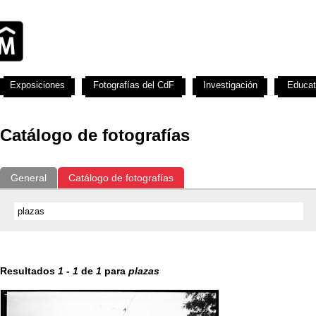
Exposiciones
Fotografías del CdF
Investigación
Educat
Catálogo de fotografías
General
Catálogo de fotografías
Resultados
1
-
1
de
1
para
plazas