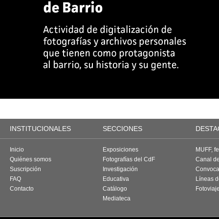
INSTITUCIONALES
SECCIONES
DESTA
Inicio
Exposiciones
MUFF, fes
Quiénes somos
Fotografías del CdF
Canal d
Suscripción
Investigación
Convoca
FAQ
Educativa
Líneas d
Contacto
Catálogo
Fotoviaj
Mediateca