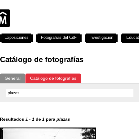
Exposiciones
Fotografías del CdF
Investigación
Educat
Catálogo de fotografías
General
Catálogo de fotografías
Resultados
1
-
1
de
1
para
plazas