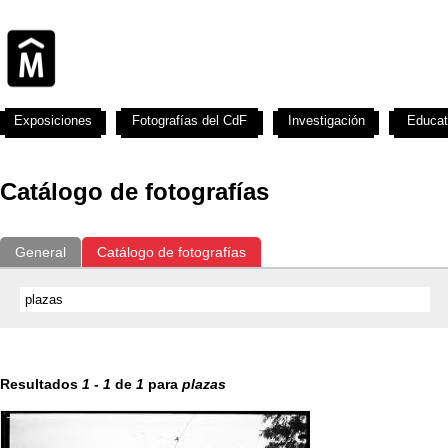
Exposiciones
Fotografías del CdF
Investigación
Educat
Catálogo de fotografías
General
Catálogo de fotografías
Resultados
1
-
1
de
1
para
plazas