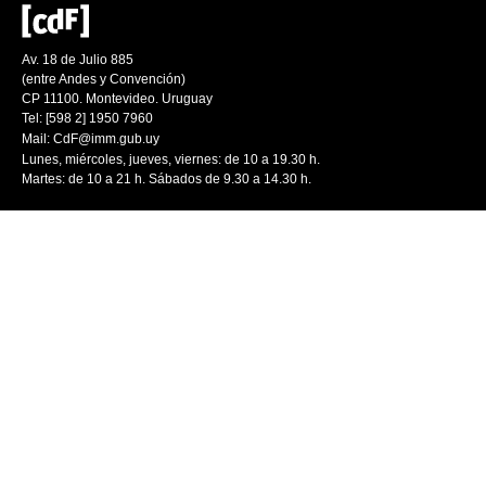
Av. 18 de Julio 885
(entre Andes y Convención)
CP 11100. Montevideo. Uruguay
Tel: [598 2] 1950 7960
Mail:
CdF@imm.gub.uy
Lunes, miércoles, jueves, viernes: de 10 a 19.30 h.
Martes: de 10 a 21 h. Sábados de 9.30 a 14.30 h.