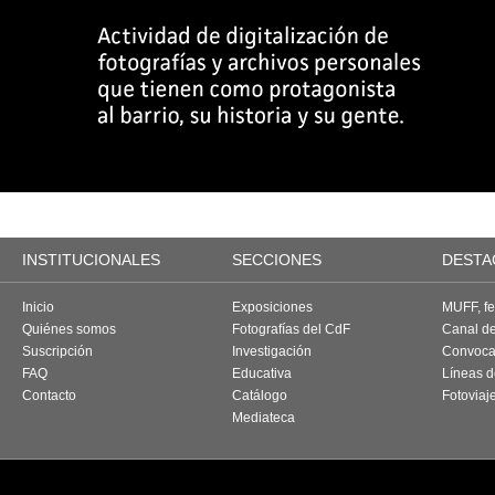
INSTITUCIONALES
SECCIONES
DESTA
Inicio
Exposiciones
MUFF, fes
Quiénes somos
Fotografías del CdF
Canal d
Suscripción
Investigación
Convoca
FAQ
Educativa
Líneas d
Contacto
Catálogo
Fotoviaj
Mediateca