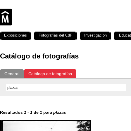
Exposiciones
Fotografías del CdF
Investigación
Educat
Catálogo de fotografías
General
Catálogo de fotografías
Resultados
1
-
1
de
1
para
plazas