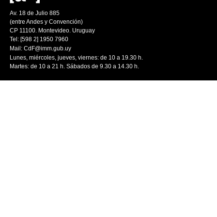
Av. 18 de Julio 885
(entre Andes y Convención)
CP 11100. Montevideo. Uruguay
Tel: [598 2] 1950 7960
Mail:
CdF@imm.gub.uy
Lunes, miércoles, jueves, viernes: de 10 a 19.30 h.
Martes: de 10 a 21 h. Sábados de 9.30 a 14.30 h.