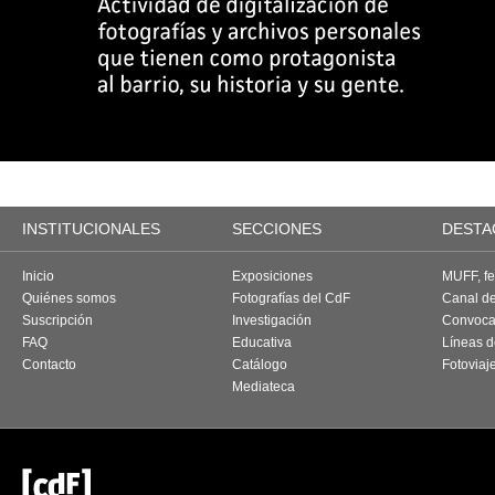
INSTITUCIONALES
SECCIONES
DESTA
Inicio
Exposiciones
MUFF, fes
Quiénes somos
Fotografías del CdF
Canal d
Suscripción
Investigación
Convoca
FAQ
Educativa
Líneas d
Contacto
Catálogo
Fotoviaj
Mediateca