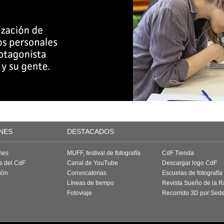
NES
DESTACADOS
nes
MUFF, festival de fotografía
CdF Tienda
as del CdF
Canal de YouTube
Descargar logo CdF
ión
Convocatorias
Escuelas de fotografía
Líneas de tiempo
Revista Sueño de la 
Fotoviaje
Recorrido 3D por Sed
a