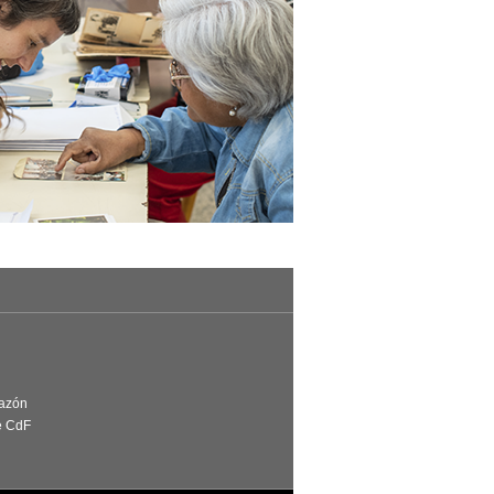
Razón
e CdF