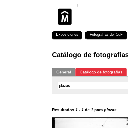
Exposiciones
Fotografías del CdF
Catálogo de fotografía
General
Catálogo de fotografías
Resultados
1
-
1
de
1
para
plazas