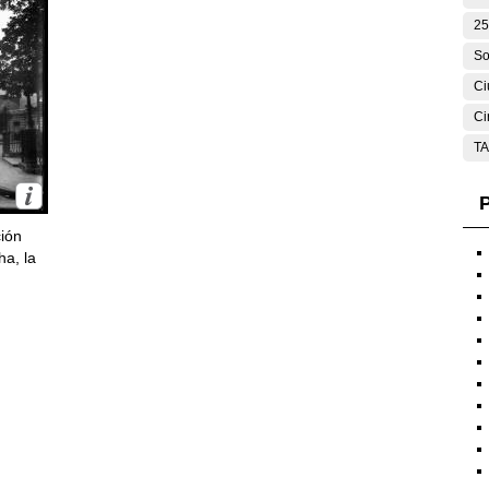
25
So
Ci
Ci
T
P
ción
ha, la