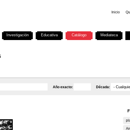
Inicio
Qu
Investigación
Educativa
Catálogo
Mediateca
s
Año exacto:
Década:
F
pl
Ar