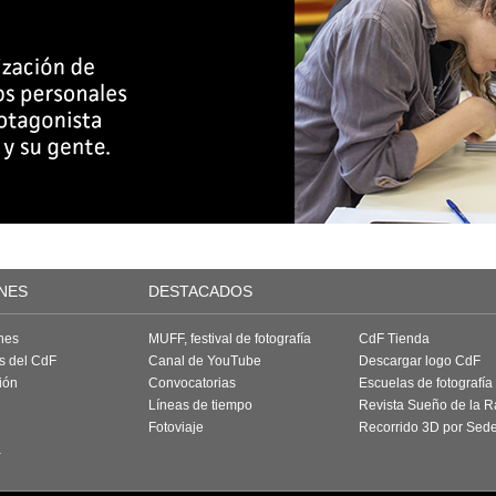
NES
DESTACADOS
nes
MUFF, festival de fotografía
CdF Tienda
as del CdF
Canal de YouTube
Descargar logo CdF
ión
Convocatorias
Escuelas de fotografía
Líneas de tiempo
Revista Sueño de la 
Fotoviaje
Recorrido 3D por Sed
a