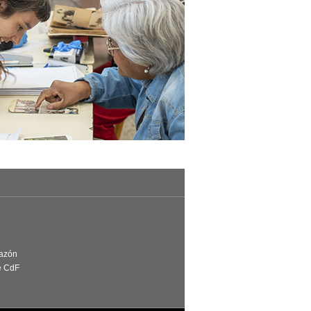
Razón
e CdF