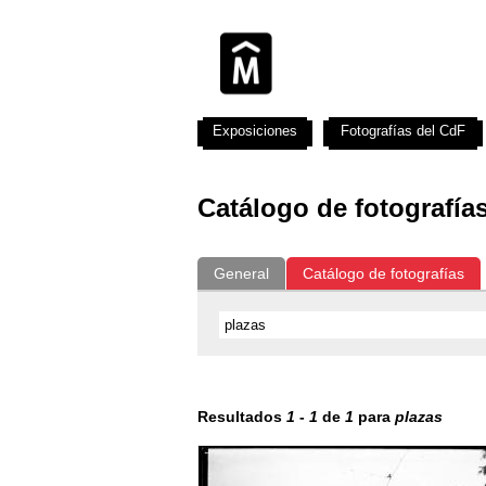
Exposiciones
Fotografías del CdF
Catálogo de fotografía
General
Catálogo de fotografías
Resultados
1
-
1
de
1
para
plazas