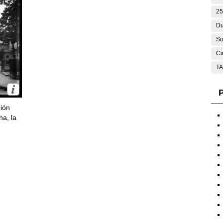
25
Du
So
Ci
T
P
ción
ha, la