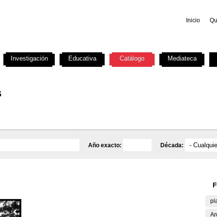
Inicio
Qu
Investigación
Educativa
Catálogo
Mediateca
s
Año exacto:
Década:
F
pl
Ar