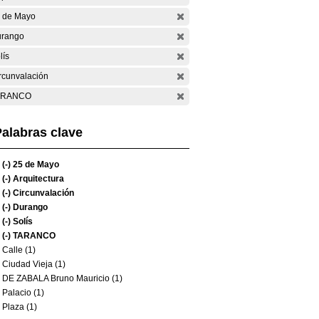
 de Mayo
rango
lís
rcunvalación
ARANCO
alabras clave
(-)
25 de Mayo
(-)
Arquitectura
(-)
Circunvalación
(-)
Durango
(-)
Solís
(-)
TARANCO
Calle (1)
Ciudad Vieja (1)
DE ZABALA Bruno Mauricio (1)
Palacio (1)
Plaza (1)