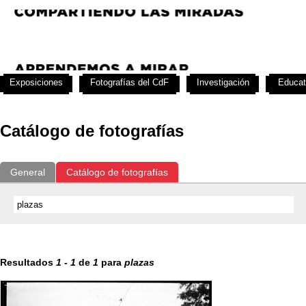
Exposiciones
Fotografías del CdF
Investigación
Educat
Catálogo de fotografías
General
Catálogo de fotografías
Resultados
1
-
1
de
1
para
plazas