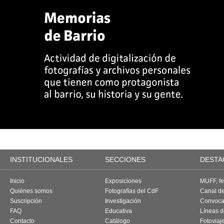
INSTITUCIONALES
SECCIONES
DESTA
Inicio
Exposiciones
MUFF, fes
Quiénes somos
Fotografías del CdF
Canal d
Suscripción
Investigación
Convoca
FAQ
Educativa
Líneas d
Contacto
Catálogo
Fotoviaj