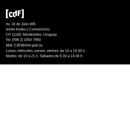
Av. 18 de Julio 885
(entre Andes y Convención)
CP 11100. Montevideo. Uruguay
Tel: [598 2] 1950 7960
Mail:
CdF@imm.gub.uy
Lunes, miércoles, jueves, viernes: de 10 a 19.30 h.
Martes: de 10 a 21 h. Sábados de 9.30 a 14.30 h.