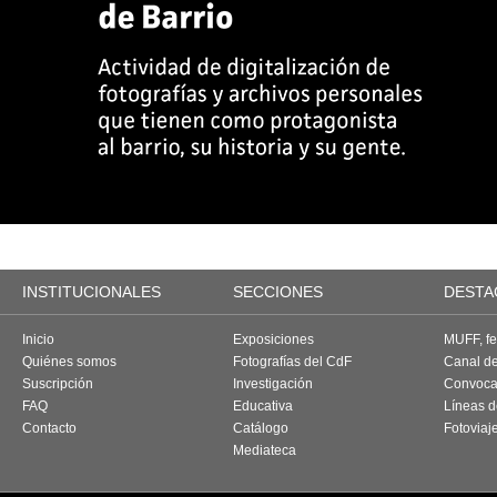
INSTITUCIONALES
SECCIONES
DESTA
Inicio
Exposiciones
MUFF, fes
Quiénes somos
Fotografías del CdF
Canal d
Suscripción
Investigación
Convoca
FAQ
Educativa
Líneas d
Contacto
Catálogo
Fotoviaj
Mediateca