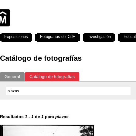
Exposiciones
Fotografías del CdF
Investigación
Educat
Catálogo de fotografías
General
Catálogo de fotografías
Resultados
1
-
1
de
1
para
plazas