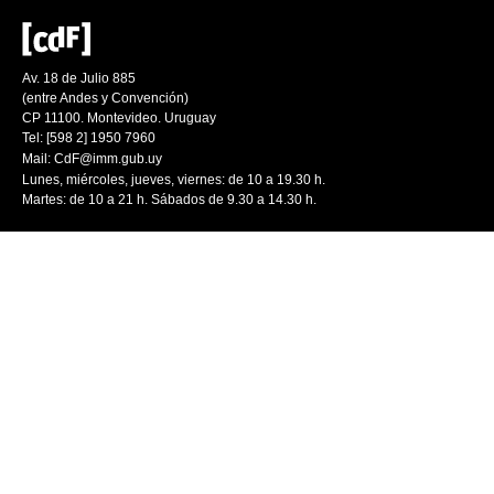
Av. 18 de Julio 885
(entre Andes y Convención)
CP 11100. Montevideo. Uruguay
Tel: [598 2] 1950 7960
Mail:
CdF@imm.gub.uy
Lunes, miércoles, jueves, viernes: de 10 a 19.30 h.
Martes: de 10 a 21 h. Sábados de 9.30 a 14.30 h.