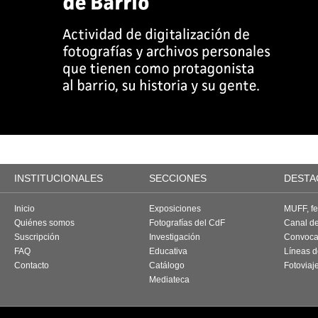
INSTITUCIONALES
SECCIONES
DESTA
Inicio
Exposiciones
MUFF, fes
Quiénes somos
Fotografías del CdF
Canal d
Suscripción
Investigación
Convoca
FAQ
Educativa
Líneas d
Contacto
Catálogo
Fotoviaj
Mediateca