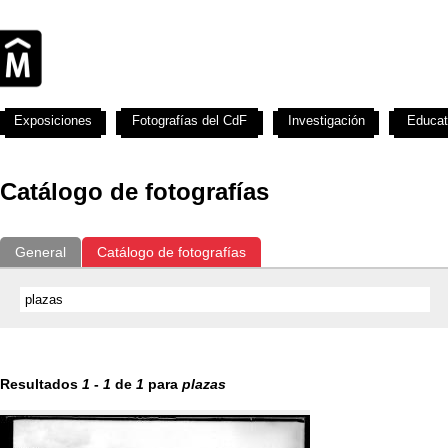
Exposiciones
Fotografías del CdF
Investigación
Educat
Catálogo de fotografías
General
Catálogo de fotografías
Resultados
1
-
1
de
1
para
plazas