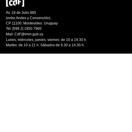
Av. 18 de Julio 885
(entre Andes y Convención)
CP 11100. Montevideo. Uruguay
Tel: [598 2] 1950 7960
Mail:
CdF@imm.gub.uy
Lunes, miércoles, jueves, viernes: de 10 a 19.30 h.
Martes: de 10 a 21 h. Sábados de 9.30 a 14.30 h.