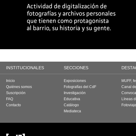
INSTITUCIONALES
SECCIONES
DESTA
Inicio
Exposiciones
MUFF, fes
Quiénes somos
Fotografías del CdF
Canal d
Suscripción
Investigación
Convoca
FAQ
Educativa
Líneas d
Contacto
Catálogo
Fotoviaj
Mediateca