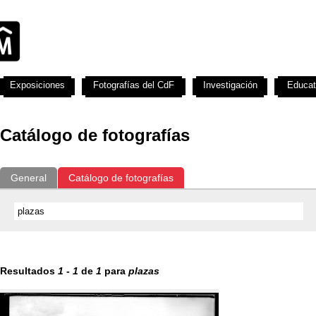
Exposiciones
Fotografías del CdF
Investigación
Educat
Catálogo de fotografías
General
Catálogo de fotografías
Resultados
1
-
1
de
1
para
plazas