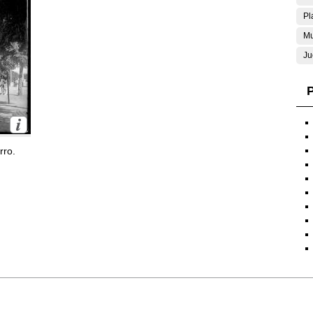
Pl
Mu
Ju
P
rro.