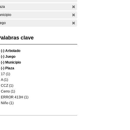
aza
nicipio
ego
alabras clave
(-)
Arbolado
(-)
Juego
(-)
Municipio
(-)
Plaza
17 (1)
A (1)
CCZ (1)
Cerro (1)
ERROR 413H (1)
Niño (1)