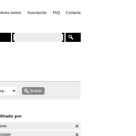
iénes somos
Suscripción
FAQ
Contacto
iltrado por
azas
bolado