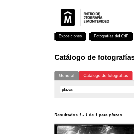
Exposiciones
Fotografías del CdF
Catálogo de fotografía
General
Catálogo de fotografías
Resultados
1
-
1
de
1
para
plazas