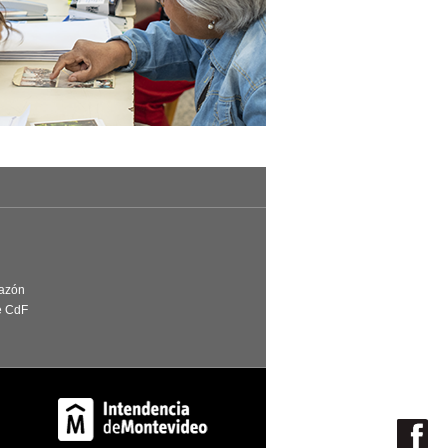
Razón
e CdF