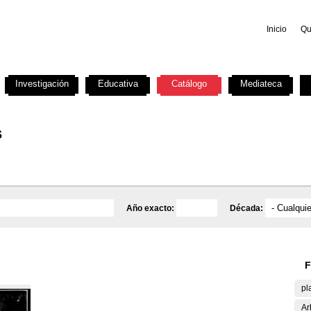
Inicio
Qu
Investigación
Educativa
Catálogo
Mediateca
s
Año exacto:
Década:
F
pl
Ar