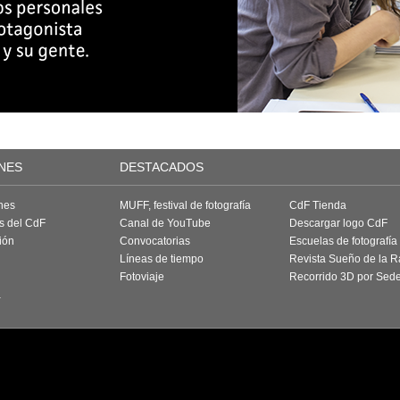
NES
DESTACADOS
nes
MUFF, festival de fotografía
CdF Tienda
as del CdF
Canal de YouTube
Descargar logo CdF
ión
Convocatorias
Escuelas de fotografía
Líneas de tiempo
Revista Sueño de la 
Fotoviaje
Recorrido 3D por Sed
a