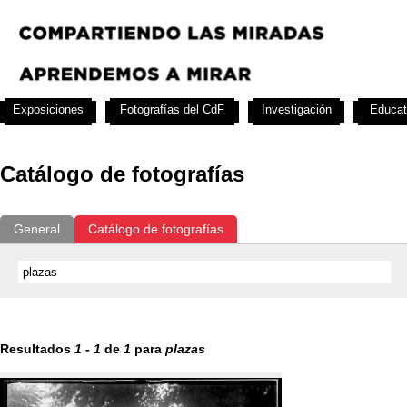
Exposiciones
Fotografías del CdF
Investigación
Educat
Catálogo de fotografías
General
Catálogo de fotografías
Resultados
1
-
1
de
1
para
plazas