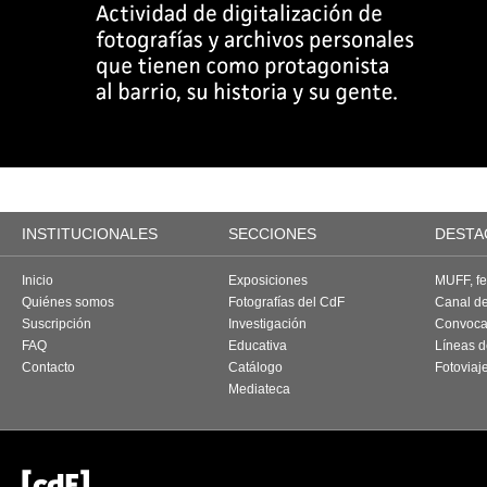
INSTITUCIONALES
SECCIONES
DESTA
Inicio
Exposiciones
MUFF, fes
Quiénes somos
Fotografías del CdF
Canal d
Suscripción
Investigación
Convoca
FAQ
Educativa
Líneas d
Contacto
Catálogo
Fotoviaj
Mediateca