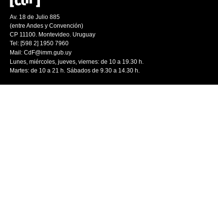
Av. 18 de Julio 885
(entre Andes y Convención)
CP 11100. Montevideo. Uruguay
Tel: [598 2] 1950 7960
Mail:
CdF@imm.gub.uy
Lunes, miércoles, jueves, viernes: de 10 a 19.30 h.
Martes: de 10 a 21 h. Sábados de 9.30 a 14.30 h.