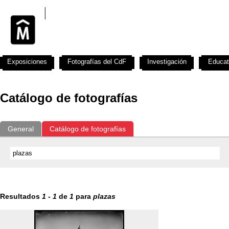
Exposiciones
Fotografías del CdF
Investigación
Educat
Catálogo de fotografías
General
Catálogo de fotografías
Resultados
1
-
1
de
1
para
plazas