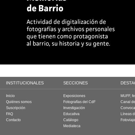
INSTITUCIONALES
SECCIONES
DESTA
Inicio
Exposiciones
MUFF, fes
Quiénes somos
Fotografías del CdF
Canal d
Suscripción
Investigación
Convoca
FAQ
Educativa
Líneas d
Contacto
Catálogo
Fotoviaj
Mediateca