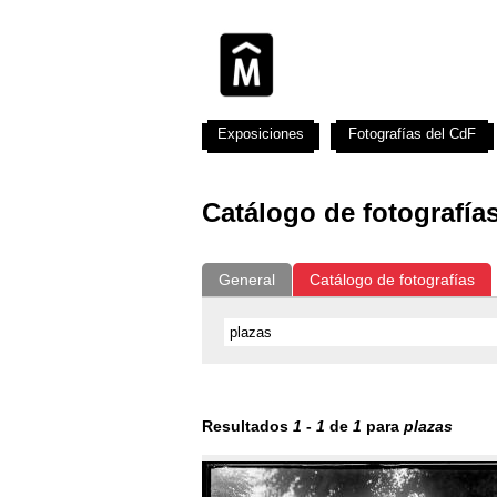
Exposiciones
Fotografías del CdF
Catálogo de fotografía
General
Catálogo de fotografías
Resultados
1
-
1
de
1
para
plazas