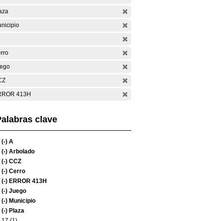
aza
nicipio
rro
ego
CZ
RROR 413H
alabras clave
(-)
A
(-)
Arbolado
(-)
CCZ
(-)
Cerro
(-)
ERROR 413H
(-)
Juego
(-)
Municipio
(-)
Plaza
17 (1)