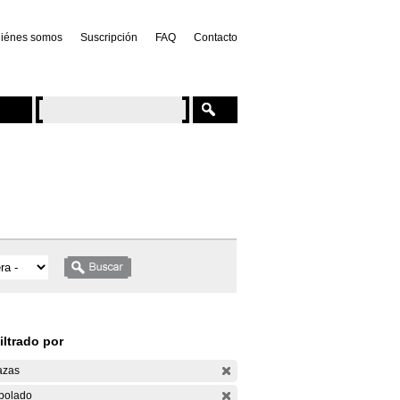
iénes somos
Suscripción
FAQ
Contacto
iltrado por
azas
bolado