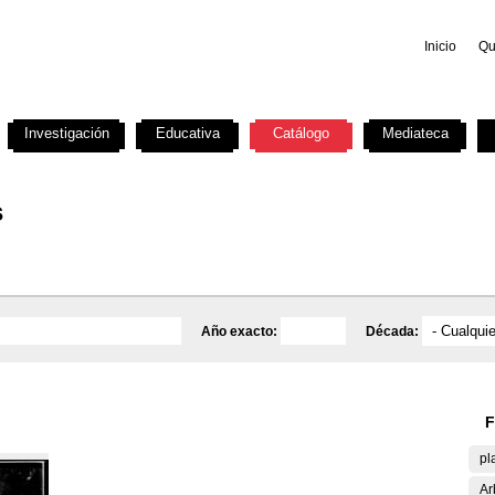
Inicio
Qu
Investigación
Educativa
Catálogo
Mediateca
s
Año exacto:
Década:
F
pl
Ar