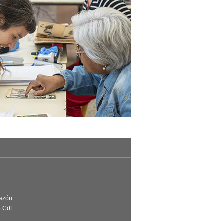
Razón
e CdF