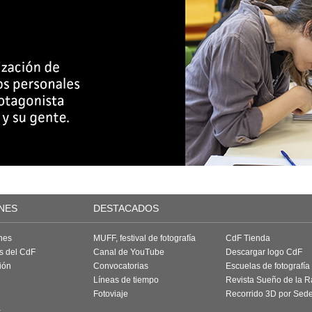
NES
DESTACADOS
nes
MUFF, festival de fotografía
CdF Tienda
as del CdF
Canal de YouTube
Descargar logo CdF
ión
Convocatorias
Escuelas de fotografía
Líneas de tiempo
Revista Sueño de la 
Fotoviaje
Recorrido 3D por Sed
a