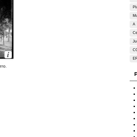
Pl
Mu
A
Ce
Ju
C
E
rro.
P