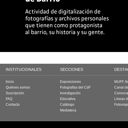
INSTITUCIONALES
SECCIONES
DESTA
Inicio
Exposiciones
MUFF, fes
Quiénes somos
Fotografías del CdF
Canal d
Suscripción
Investigación
Convoca
FAQ
Educativa
Líneas d
Contacto
Catálogo
Fotoviaj
Mediateca