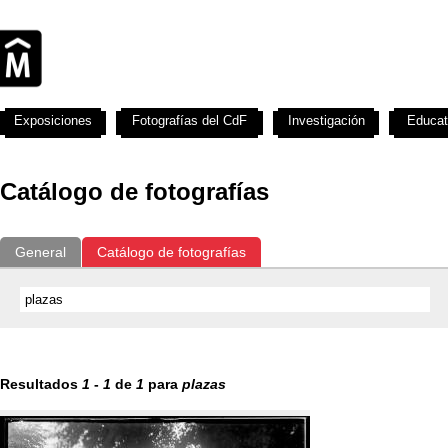
Exposiciones
Fotografías del CdF
Investigación
Educat
Catálogo de fotografías
General
Catálogo de fotografías
Resultados
1
-
1
de
1
para
plazas