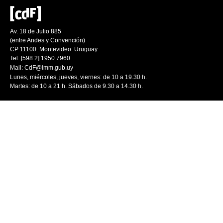
Av. 18 de Julio 885
(entre Andes y Convención)
CP 11100. Montevideo. Uruguay
Tel: [598 2] 1950 7960
Mail:
CdF@imm.gub.uy
Lunes, miércoles, jueves, viernes: de 10 a 19.30 h.
Martes: de 10 a 21 h. Sábados de 9.30 a 14.30 h.