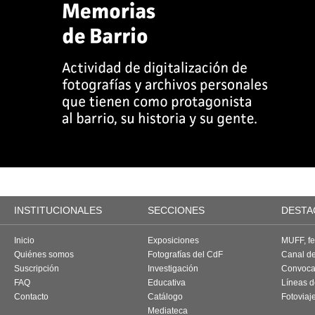
INSTITUCIONALES
SECCIONES
DESTA
Inicio
Exposiciones
MUFF, fes
Quiénes somos
Fotografías del CdF
Canal d
Suscripción
Investigación
Convoca
FAQ
Educativa
Líneas d
Contacto
Catálogo
Fotoviaj
Mediateca