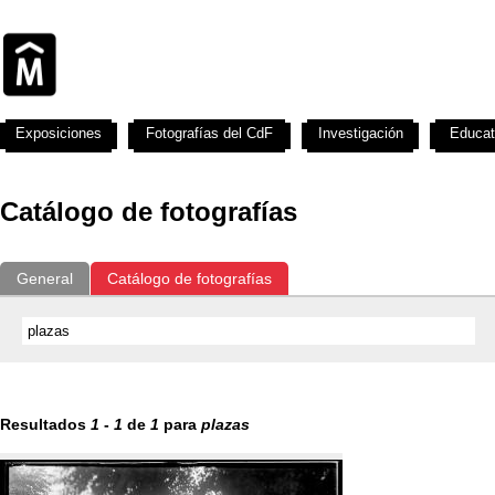
Exposiciones
Fotografías del CdF
Investigación
Educat
Catálogo de fotografías
General
Catálogo de fotografías
Resultados
1
-
1
de
1
para
plazas