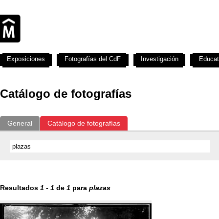
Exposiciones
Fotografías del CdF
Investigación
Educat
Catálogo de fotografías
General
Catálogo de fotografías
Resultados
1
-
1
de
1
para
plazas