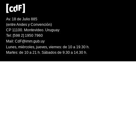
Av. 18 de Julio 885
(entre Andes y Convención)
CP 11100. Montevideo. Uruguay
Tel: [598 2] 1950 7960
Mail:
CdF@imm.gub.uy
Lunes, miércoles, jueves, viernes: de 10 a 19.30 h.
Martes: de 10 a 21 h. Sábados de 9.30 a 14.30 h.