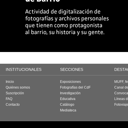
INSTITUCIONALES
SECCIONES
DESTA
Inicio
Exposiciones
MUFF, fes
Quiénes somos
Fotografías del CdF
Canal d
Suscripción
Investigación
Convoca
FAQ
Educativa
Líneas d
Contacto
Catálogo
Fotoviaj
Mediateca