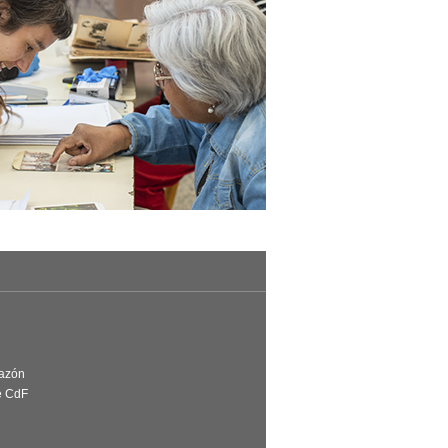
Razón
e CdF