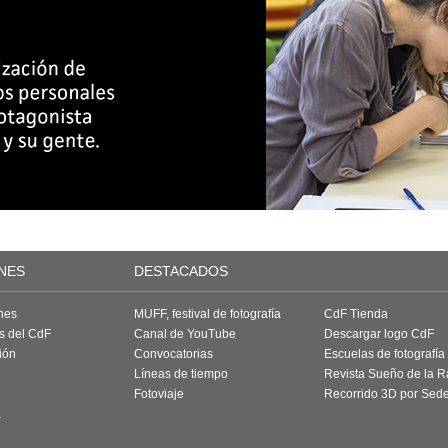
NES
DESTACADOS
nes
MUFF, festival de fotografía
CdF Tienda
as del CdF
Canal de YouTube
Descargar logo CdF
ión
Convocatorias
Escuelas de fotografía
Líneas de tiempo
Revista Sueño de la 
Fotoviaje
Recorrido 3D por Sed
a