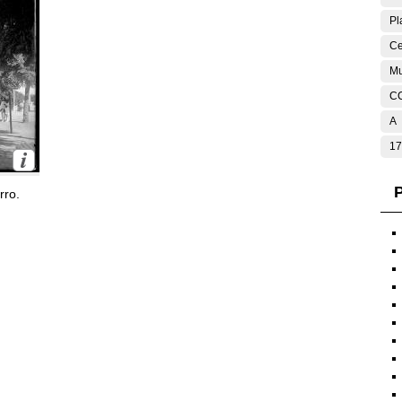
Pl
Ce
Mu
C
A
17
P
rro.