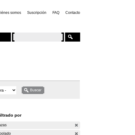
iénes somos
Suscripción
FAQ
Contacto
iltrado por
azas
bolado