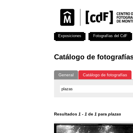
Exposiciones
Fotografías del CdF
Catálogo de fotografía
General
Catálogo de fotografías
Resultados
1
-
1
de
1
para
plazas