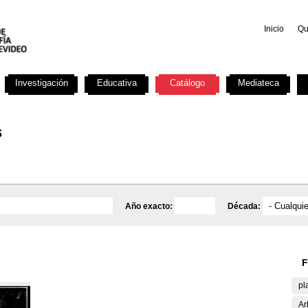
Inicio
Qu
Investigación
Educativa
Catálogo
Mediateca
s
Año exacto:
Década:
F
pl
Ar