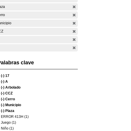
aza
rro
nicipio
CZ
alabras clave
(-)
17
(-)
A
(-)
Arbolado
(-)
CCZ
(-)
Cerro
(-)
Municipio
(-)
Plaza
ERROR 413H (1)
Juego (1)
Niño (1)