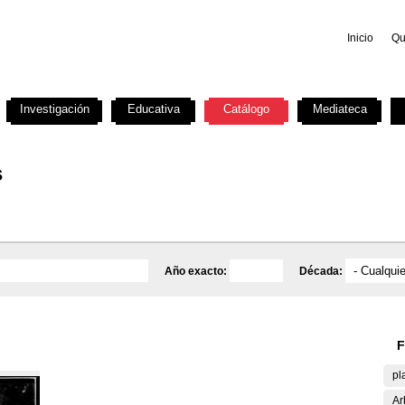
Inicio
Qu
Investigación
Educativa
Catálogo
Mediateca
s
Año exacto:
Década:
F
pl
Ar