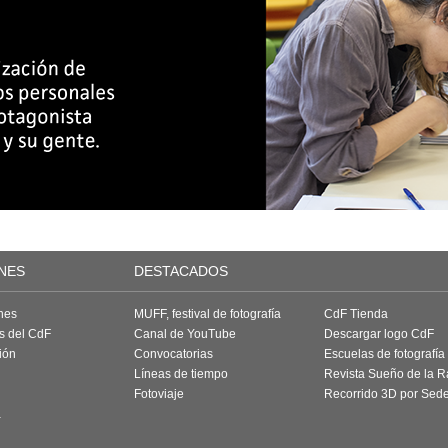
NES
DESTACADOS
nes
MUFF, festival de fotografía
CdF Tienda
as del CdF
Canal de YouTube
Descargar logo CdF
ión
Convocatorias
Escuelas de fotografía
Líneas de tiempo
Revista Sueño de la 
Fotoviaje
Recorrido 3D por Sed
a