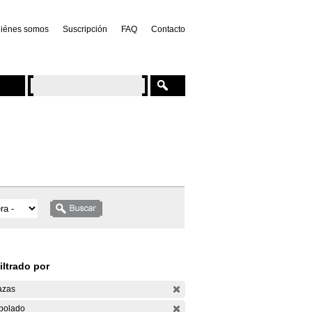
iénes somos
Suscripción
FAQ
Contacto
iltrado por
azas
bolado