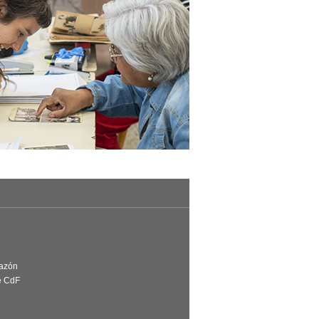
Razón
e CdF