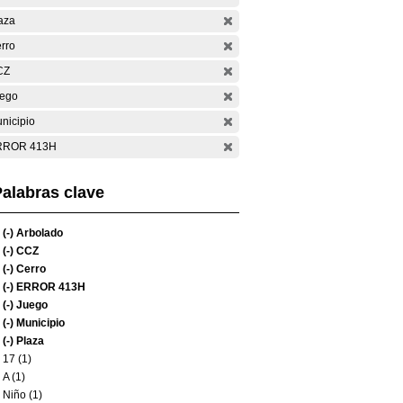
aza
rro
CZ
ego
nicipio
RROR 413H
alabras clave
(-)
Arbolado
(-)
CCZ
(-)
Cerro
(-)
ERROR 413H
(-)
Juego
(-)
Municipio
(-)
Plaza
17 (1)
A (1)
Niño (1)