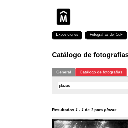
Exposiciones
Fotografías del CdF
Catálogo de fotografía
General
Catálogo de fotografías
Resultados
1
-
1
de
1
para
plazas