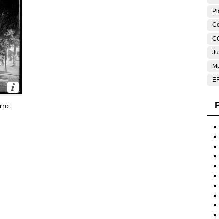
Pl
Ce
C
Ju
Mu
E
P
rro.