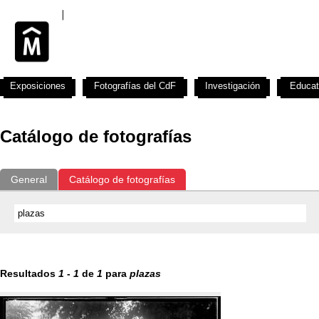
Exposiciones
Fotografías del CdF
Investigación
Educat
Catálogo de fotografías
General
Catálogo de fotografías
Resultados
1
-
1
de
1
para
plazas