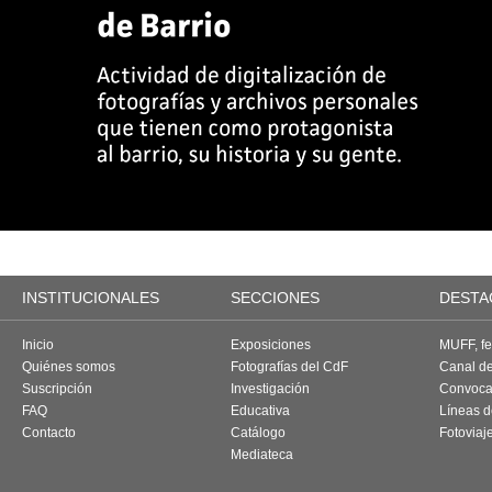
INSTITUCIONALES
SECCIONES
DESTA
Inicio
Exposiciones
MUFF, fes
Quiénes somos
Fotografías del CdF
Canal d
Suscripción
Investigación
Convoca
FAQ
Educativa
Líneas d
Contacto
Catálogo
Fotoviaj
Mediateca