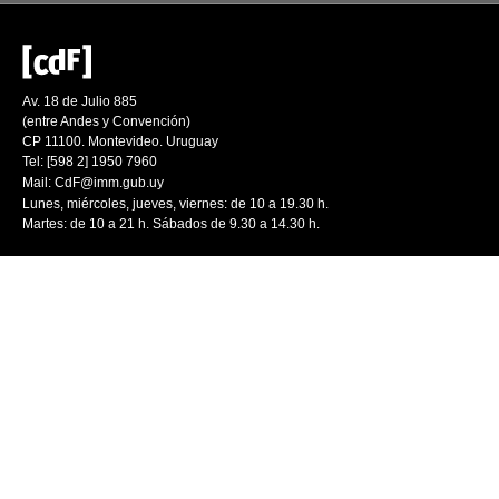
Av. 18 de Julio 885
(entre Andes y Convención)
CP 11100. Montevideo. Uruguay
Tel: [598 2] 1950 7960
Mail:
CdF@imm.gub.uy
Lunes, miércoles, jueves, viernes: de 10 a 19.30 h.
Martes: de 10 a 21 h. Sábados de 9.30 a 14.30 h.