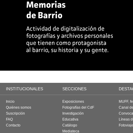
INSTITUCIONALES
SECCIONES
DESTA
Inicio
Exposiciones
MUFF, fes
Quiénes somos
Fotografías del CdF
Canal d
Suscripción
Investigación
Convoca
FAQ
Educativa
Líneas d
Contacto
Catálogo
Fotoviaj
Mediateca