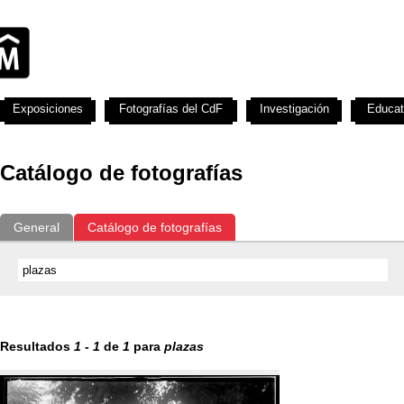
Exposiciones
Fotografías del CdF
Investigación
Educat
Catálogo de fotografías
General
Catálogo de fotografías
Resultados
1
-
1
de
1
para
plazas