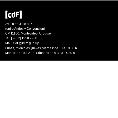
Av. 18 de Julio 885
(entre Andes y Convención)
CP 11100. Montevideo. Uruguay
Tel: [598 2] 1950 7960
Mail:
CdF@imm.gub.uy
Lunes, miércoles, jueves, viernes: de 10 a 19.30 h.
Martes: de 10 a 21 h. Sábados de 9.30 a 14.30 h.