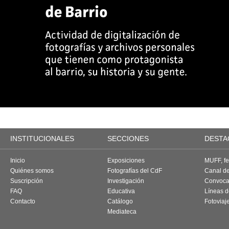
INSTITUCIONALES
SECCIONES
DESTA
Inicio
Exposiciones
MUFF, fes
Quiénes somos
Fotografías del CdF
Canal d
Suscripción
Investigación
Convoca
FAQ
Educativa
Líneas d
Contacto
Catálogo
Fotoviaj
Mediateca