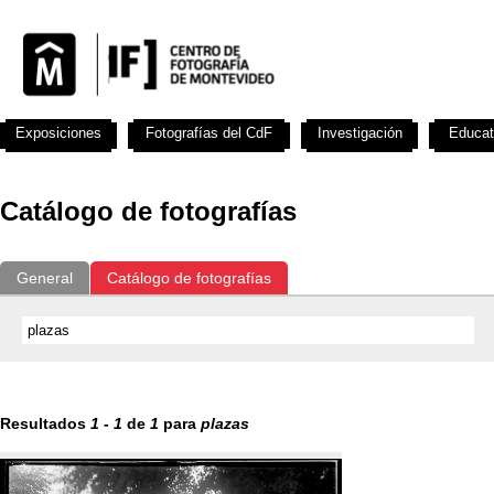
Exposiciones
Fotografías del CdF
Investigación
Educat
Catálogo de fotografías
General
Catálogo de fotografías
Resultados
1
-
1
de
1
para
plazas