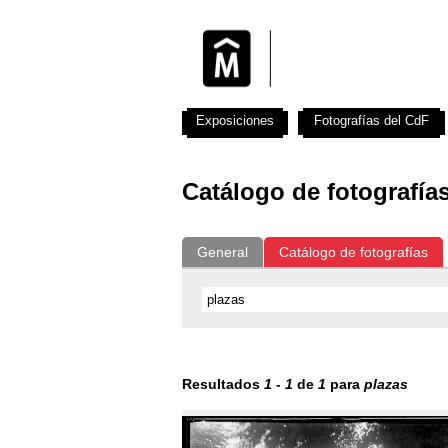
Exposiciones
Fotografías del CdF
Catálogo de fotografía
General
Catálogo de fotografías
Resultados
1
-
1
de
1
para
plazas