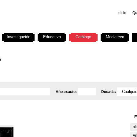
Inicio
Qu
Investigación
Educativa
Catálogo
Mediateca
s
Año exacto:
Década:
F
pl
Ar