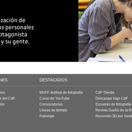
NES
DESTACADOS
nes
MUFF, festival de fotografía
CdF Tienda
as del CdF
Canal de YouTube
Descargar logo CdF
ión
Convocatorias
Escuelas de fotografía
Líneas de tiempo
Revista Sueño de la 
Fotoviaje
Recorrido 3D por Sed
a