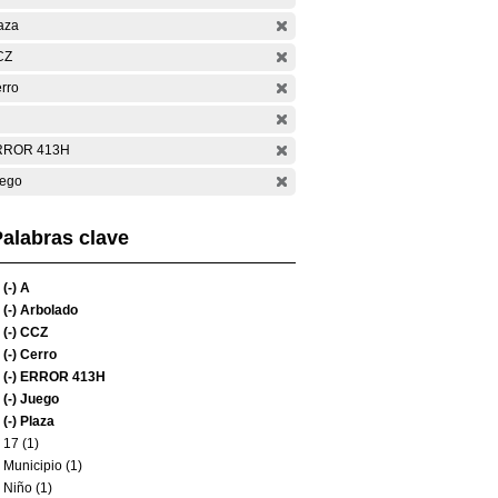
aza
CZ
rro
RROR 413H
ego
alabras clave
(-)
A
(-)
Arbolado
(-)
CCZ
(-)
Cerro
(-)
ERROR 413H
(-)
Juego
(-)
Plaza
17 (1)
Municipio (1)
Niño (1)