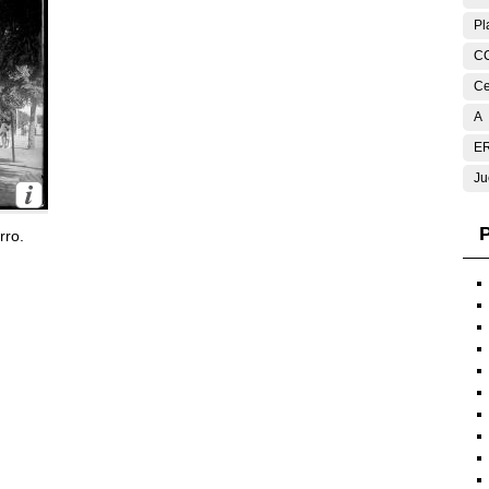
Pl
C
Ce
A
E
Ju
P
rro.