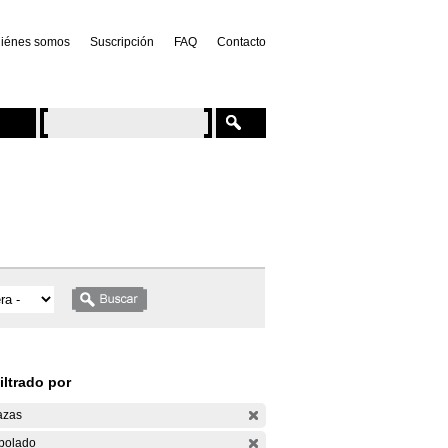
iénes somos
Suscripción
FAQ
Contacto
iltrado por
azas
bolado