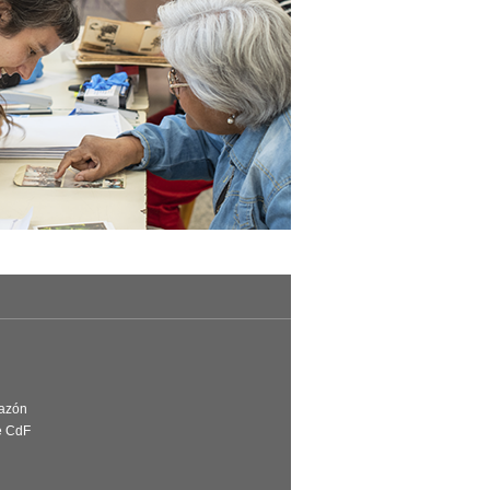
Razón
e CdF