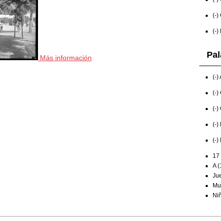
(-)
(-)
Pal
Más información
(-)
(-)
(-)
(-)
(-)
17 
A (
Ju
Mun
Niñ