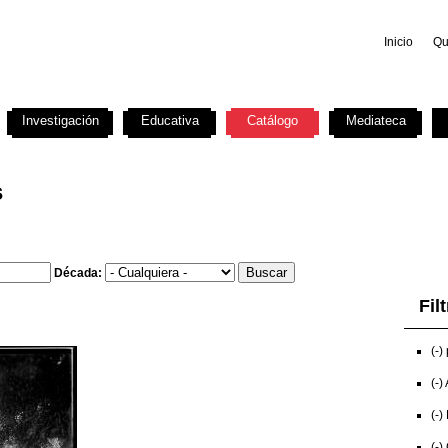
Inicio
Qu
Investigación
Educativa
Catálogo
Mediateca
s
Década:
Fil
(-)
(-)
(-)
(-)