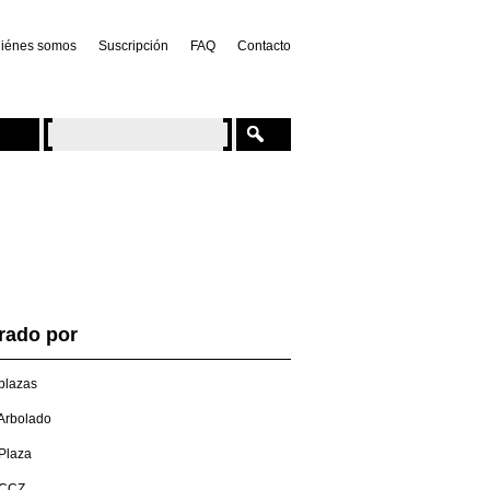
iénes somos
Suscripción
FAQ
Contacto
trado por
plazas
Arbolado
Plaza
CCZ