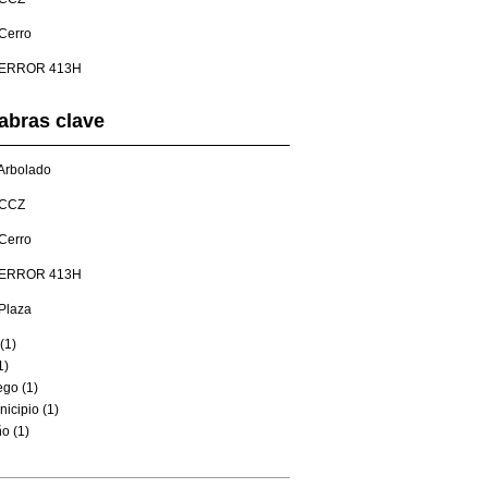
Cerro
ERROR 413H
abras clave
Arbolado
CCZ
Cerro
ERROR 413H
Plaza
(1)
1)
ego (1)
icipio (1)
o (1)