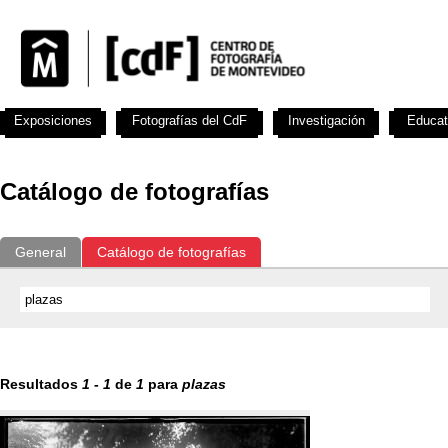
Exposiciones
Fotografías del CdF
Investigación
Educat
Catálogo de fotografías
General
Catálogo de fotografías
Resultados
1
-
1
de
1
para
plazas