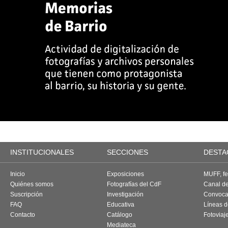
INSTITUCIONALES
SECCIONES
DESTA
Inicio
Exposiciones
MUFF, fes
Quiénes somos
Fotografías del CdF
Canal d
Suscripción
Investigación
Convoca
FAQ
Educativa
Líneas d
Contacto
Catálogo
Fotoviaj
Mediateca