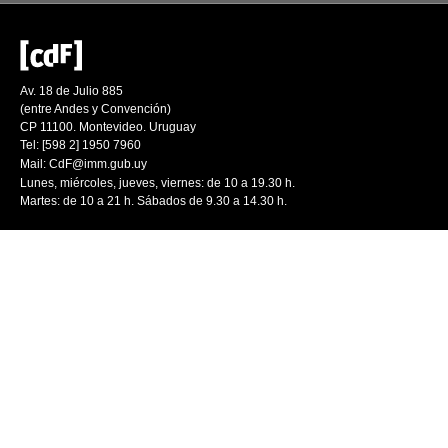
Av. 18 de Julio 885
(entre Andes y Convención)
CP 11100. Montevideo. Uruguay
Tel: [598 2] 1950 7960
Mail:
CdF@imm.gub.uy
Lunes, miércoles, jueves, viernes: de 10 a 19.30 h.
Martes: de 10 a 21 h. Sábados de 9.30 a 14.30 h.