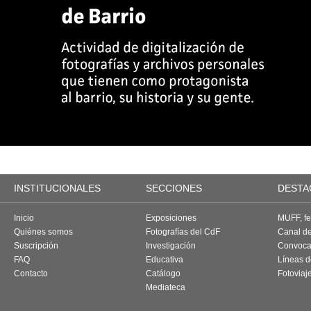
INSTITUCIONALES
SECCIONES
DESTA
Inicio
Exposiciones
MUFF, fes
Quiénes somos
Fotografías del CdF
Canal d
Suscripción
Investigación
Convoca
FAQ
Educativa
Líneas d
Contacto
Catálogo
Fotoviaj
Mediateca