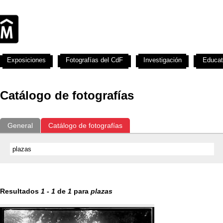
Exposiciones
Fotografías del CdF
Investigación
Educat
Catálogo de fotografías
General
Catálogo de fotografías
Resultados
1
-
1
de
1
para
plazas