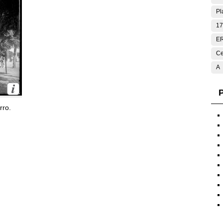
Pl
17
E
Ce
A
P
rro.