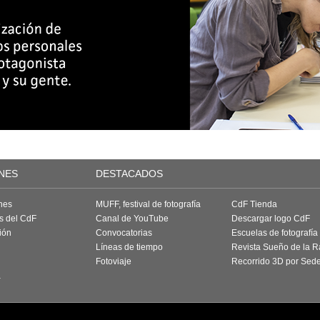
NES
DESTACADOS
nes
MUFF, festival de fotografía
CdF Tienda
as del CdF
Canal de YouTube
Descargar logo CdF
ión
Convocatorias
Escuelas de fotografía
Líneas de tiempo
Revista Sueño de la 
Fotoviaje
Recorrido 3D por Sed
a