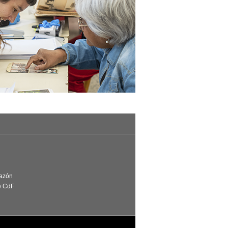
Razón
e CdF