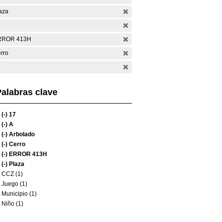
aza
RROR 413H
rro
alabras clave
(-)
17
(-)
A
(-)
Arbolado
(-)
Cerro
(-)
ERROR 413H
(-)
Plaza
CCZ (1)
Juego (1)
Municipio (1)
Niño (1)