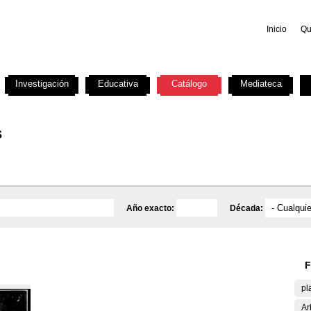
Inicio
Qu
Investigación
Educativa
Catálogo
Mediateca
s
Año exacto:
Década:
F
pl
Ar