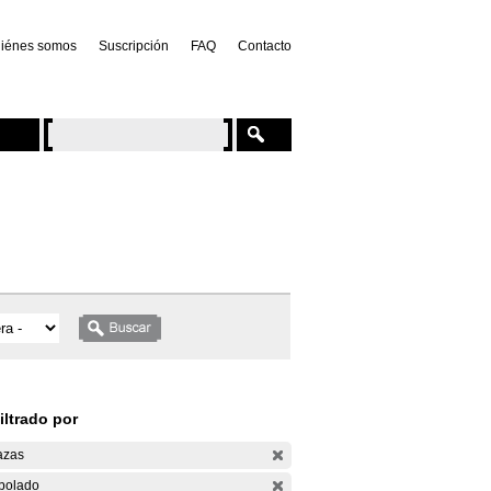
iénes somos
Suscripción
FAQ
Contacto
iltrado por
azas
bolado