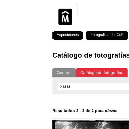
Exposiciones
Fotografías del CdF
Catálogo de fotografía
General
Catálogo de fotografías
Resultados
1
-
1
de
1
para
plazas