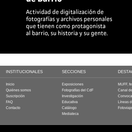
INSTITUCIONALES
SECCIONES
DESTA
Inicio
Exposiciones
MUFF, fes
Quiénes somos
Fotografías del CdF
Canal d
Suscripción
Investigación
Convoca
FAQ
Educativa
Líneas d
Contacto
Catálogo
Fotoviaj
Mediateca