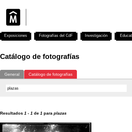
Exposiciones
Fotografías del CdF
Investigación
Educat
Catálogo de fotografías
General
Catálogo de fotografías
Resultados
1
-
1
de
1
para
plazas