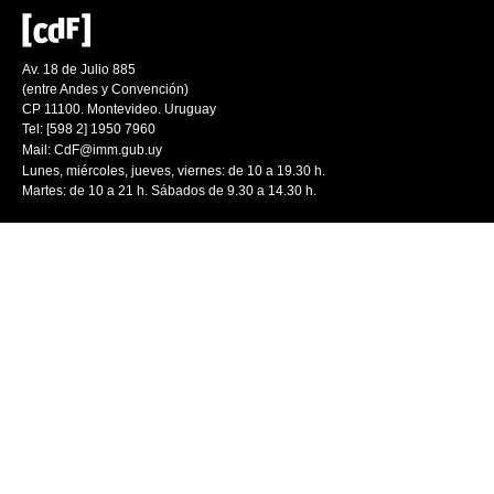
Av. 18 de Julio 885
(entre Andes y Convención)
CP 11100. Montevideo. Uruguay
Tel: [598 2] 1950 7960
Mail:
CdF@imm.gub.uy
Lunes, miércoles, jueves, viernes: de 10 a 19.30 h.
Martes: de 10 a 21 h. Sábados de 9.30 a 14.30 h.