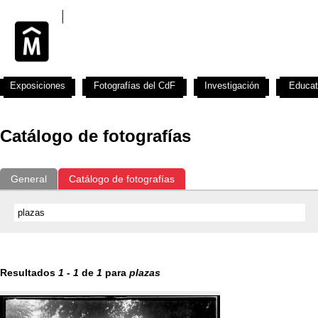
Exposiciones
Fotografías del CdF
Investigación
Educat
Catálogo de fotografías
General
Catálogo de fotografías
Resultados
1
-
1
de
1
para
plazas