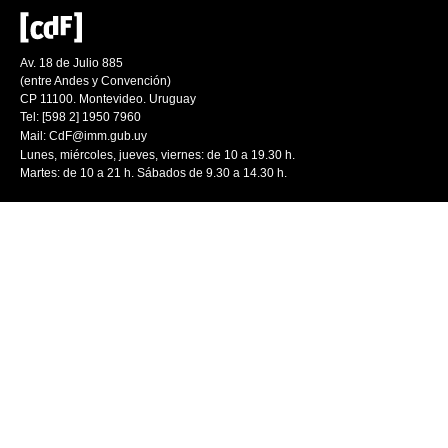
Av. 18 de Julio 885
(entre Andes y Convención)
CP 11100. Montevideo. Uruguay
Tel: [598 2] 1950 7960
Mail:
CdF@imm.gub.uy
Lunes, miércoles, jueves, viernes: de 10 a 19.30 h.
Martes: de 10 a 21 h. Sábados de 9.30 a 14.30 h.