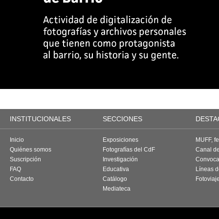
INSTITUCIONALES
SECCIONES
DESTA
Inicio
Exposiciones
MUFF, fes
Quiénes somos
Fotografías del CdF
Canal d
Suscripción
Investigación
Convoca
FAQ
Educativa
Líneas d
Contacto
Catálogo
Fotoviaj
Mediateca