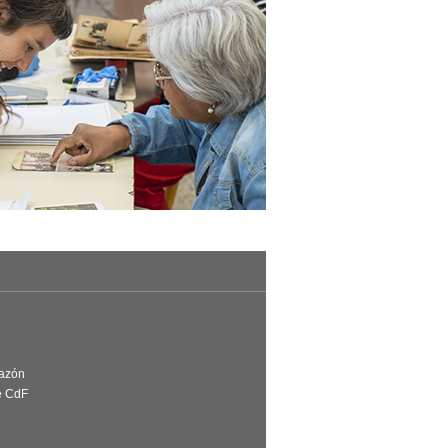
Razón
e CdF