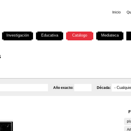
Inicio
Qu
Investigación
Educativa
Catálogo
Mediateca
s
Año exacto:
Década:
F
pl
Ar