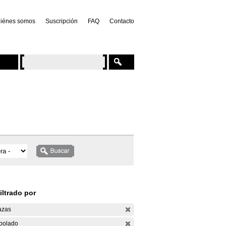
iénes somos
Suscripción
FAQ
Contacto
iltrado por
azas
bolado