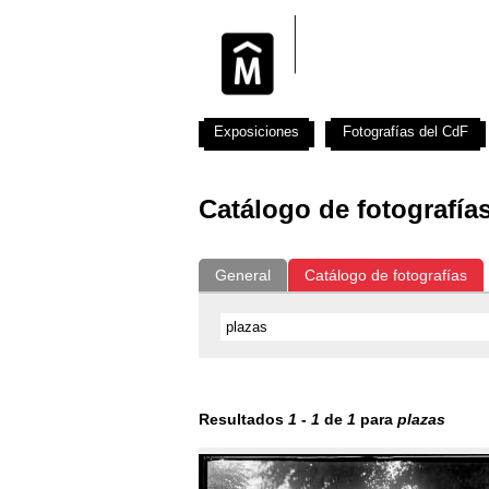
Exposiciones
Fotografías del CdF
Catálogo de fotografía
General
Catálogo de fotografías
Resultados
1
-
1
de
1
para
plazas