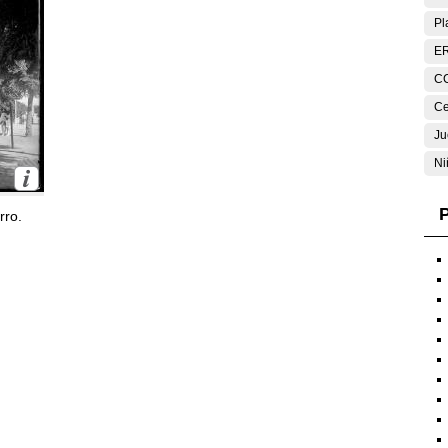
Pl
E
C
Ce
Ju
Ni
P
rro.