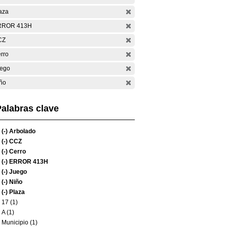
aza
RROR 413H
CZ
rro
ego
ño
alabras clave
(-)
Arbolado
(-)
CCZ
(-)
Cerro
(-)
ERROR 413H
(-)
Juego
(-)
Niño
(-)
Plaza
17 (1)
A (1)
Municipio (1)