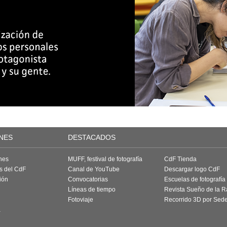
NES
DESTACADOS
nes
MUFF, festival de fotografía
CdF Tienda
as del CdF
Canal de YouTube
Descargar logo CdF
ión
Convocatorias
Escuelas de fotografía
Líneas de tiempo
Revista Sueño de la 
Fotoviaje
Recorrido 3D por Sed
a