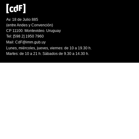
Av. 18 de Julio 885
(entre Andes y Convención)
CP 11100. Montevideo. Uruguay
Tel: [598 2] 1950 7960
Mail:
CdF@imm.gub.uy
Lunes, miércoles, jueves, viernes: de 10 a 19.30 h.
Martes: de 10 a 21 h. Sábados de 9.30 a 14.30 h.