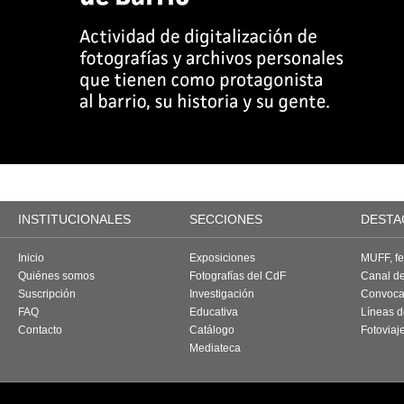
INSTITUCIONALES
SECCIONES
DESTA
Inicio
Exposiciones
MUFF, fes
Quiénes somos
Fotografías del CdF
Canal d
Suscripción
Investigación
Convoca
FAQ
Educativa
Líneas d
Contacto
Catálogo
Fotoviaj
Mediateca