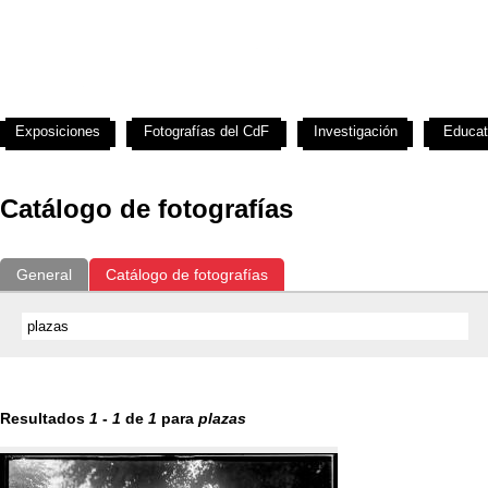
Exposiciones
Fotografías del CdF
Investigación
Educat
Catálogo de fotografías
General
Catálogo de fotografías
Resultados
1
-
1
de
1
para
plazas