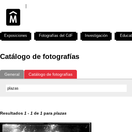
Exposiciones
Fotografías del CdF
Investigación
Educat
Catálogo de fotografías
General
Catálogo de fotografías
Resultados
1
-
1
de
1
para
plazas