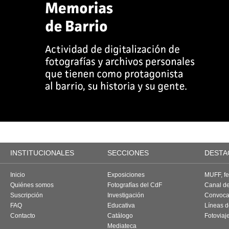
INSTITUCIONALES
SECCIONES
DESTA
Inicio
Exposiciones
MUFF, fes
Quiénes somos
Fotografías del CdF
Canal d
Suscripción
Investigación
Convoca
FAQ
Educativa
Líneas d
Contacto
Catálogo
Fotoviaj
Mediateca