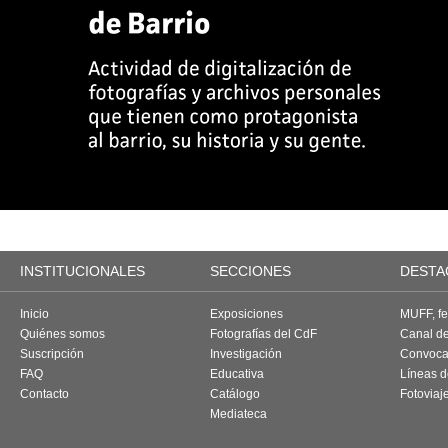
INSTITUCIONALES
SECCIONES
DESTA
Inicio
Exposiciones
MUFF, fes
Quiénes somos
Fotografías del CdF
Canal d
Suscripción
Investigación
Convoca
FAQ
Educativa
Líneas d
Contacto
Catálogo
Fotoviaj
Mediateca