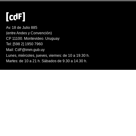
Av. 18 de Julio 885
(entre Andes y Convención)
CP 11100. Montevideo. Uruguay
Tel: [598 2] 1950 7960
Mail:
CdF@imm.gub.uy
Lunes, miércoles, jueves, viernes: de 10 a 19.30 h.
Martes: de 10 a 21 h. Sábados de 9.30 a 14.30 h.