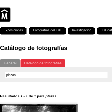
Exposiciones
Fotografías del CdF
Investigación
Educat
Catálogo de fotografías
General
Catálogo de fotografías
Resultados
1
-
1
de
1
para
plazas